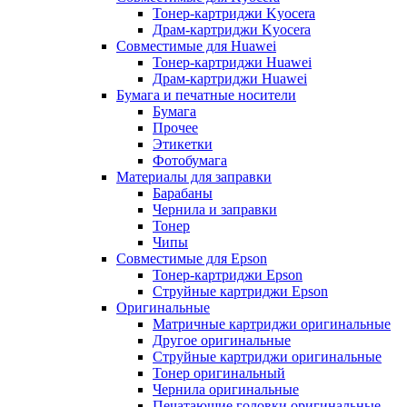
Тонер-картриджи Kyocera
Драм-картриджи Kyocera
Совместимые для Huawei
Тонер-картриджи Huawei
Драм-картриджи Huawei
Бумага и печатные носители
Бумага
Прочее
Этикетки
Фотобумага
Материалы для заправки
Барабаны
Чернила и заправки
Тонер
Чипы
Совместимые для Epson
Тонер-картриджи Epson
Струйные картриджи Epson
Оригинальные
Матричные картриджи оригинальные
Другое оригинальные
Струйные картриджи оригинальные
Тонер оригинальный
Чернила оригинальные
Печатающие головки оригинальные