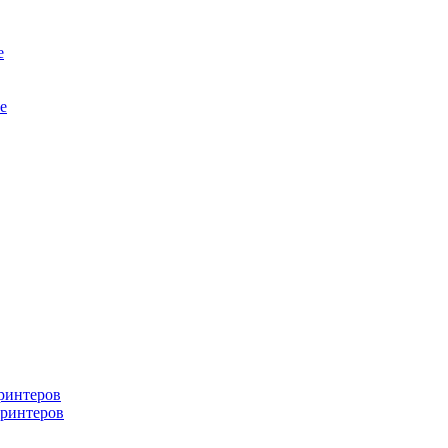
е
е
ринтеров
ринтеров