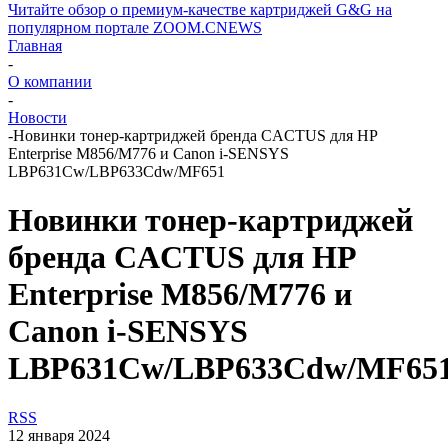
Читайте обзор о премиум-качестве картриджей G&G на
популярном портале ZOOM.CNEWS
Главная
-
О компании
-
Новости
-
Новинки тонер-картриджей бренда CACTUS для HP
Enterprise M856/M776 и Canon i-SENSYS
LBP631Cw/LBP633Cdw/MF651
Новинки тонер-картриджей
бренда CACTUS для HP
Enterprise M856/M776 и
Canon i-SENSYS
LBP631Cw/LBP633Cdw/MF65
RSS
12 января 2024