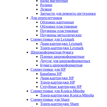
Валы магнитные
Ролики
Лезвия
Запчасти для ремонта оргтехники
Для переплетчиков
Обложки картонные
Обложки пластиковые
Пружины пластиковые
Пружины металлические
Совместимые для Lexmark
Драм-картриджи Lexmark
Тонер-картриджи Lexmark
Широкоформатная бумага
Пленки широкоформатные
Другое для широкоформатных
Бумага широкоформатная
Совместимые для HP
Барабаны HP
Драм-картриджи HP
Тонер-картриджи HP
Струйные картриджи HP
Совместимые для Konica-Minolta
Тонер-картриджи Konica-Minolta
Совместимые для Sharp
Тонер-картриджи Sharp