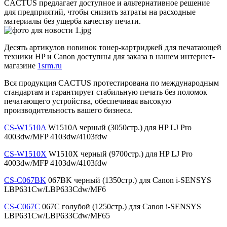
CACTUS предлагает доступное и альтернативное решение
для предприятий, чтобы снизить затраты на расходные
материалы без ущерба качеству печати.
Десять артикулов новинок тонер-картриджей для печатающей
техники HP и Canon доступны для заказа в нашем интернет-
магазине
1srm.ru
Вся продукция CACTUS протестирована по международным
стандартам и гарантирует стабильную печать без поломок
печатающего устройства, обеспечивая высокую
производительность вашего бизнеса.
CS-W1510A
W1510A черный (3050стр.) для HP LJ Pro
4003dw/MFP 4103dw/4103fdw
CS-W1510X
W1510X черный (9700стр.) для HP LJ Pro
4003dw/MFP 4103dw/4103fdw
CS-C067BK
067BK черный (1350стр.) для Canon i-SENSYS
LBP631Cw/LBP633Cdw/MF6
CS-C067C
067C голубой (1250стр.) для Canon i-SENSYS
LBP631Cw/LBP633Cdw/MF65